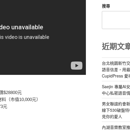
搜尋
近期文
台北桃園新竹交
語音信差，用
CupidPress
Saejin 專
中心私密語音
28800元
（市值10,000元）
男女聯誼約會新
73元
線下530破盤
見你的愛人
內湖音樂教室