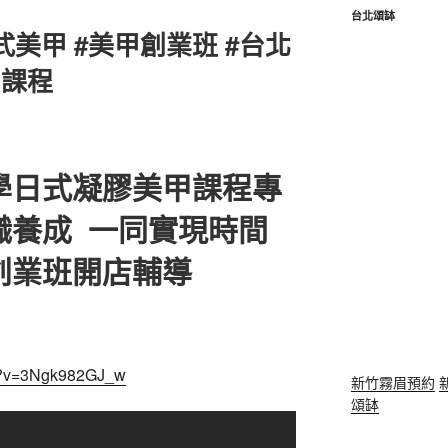
台北頌缽
式美甲 #美甲創業班 #台北
甲課程
學日式凝膠美甲課程專
職養成 一同實現時間
創業班開店輔導
ch?v=3Ngk982GJ_w
新竹霧眉預約
頌缽