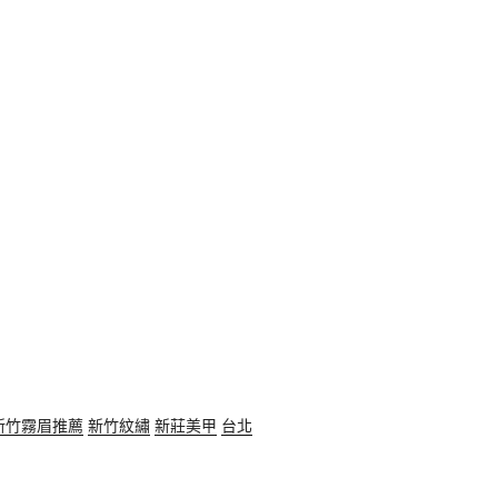
新竹霧眉推薦
新竹紋繡
新莊美甲
台北