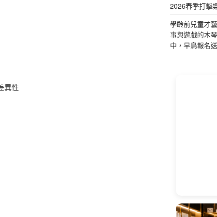
2026春季打擊
學齡前兒童才
事與遊戲的木
中，早鳥報名
差異性