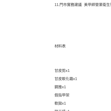
11.門市實務建議 美甲師營業衛生
材料表
甘皮剪x1
甘皮軟化霜x1
鋼推x1
假指甲架
軟拋x1