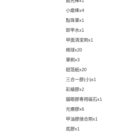
拋光棒x1
小磨棒x4
點珠筆x1
卸甲水x1
甲面清潔劑x1
棉球x20
筆刷x3
鋁箔紙x20
三合一膠(小)x1
彩繪膠x2
貓眼膠專用磁石x1
光療膠x6
甲油膠接合劑x1
底膠x1