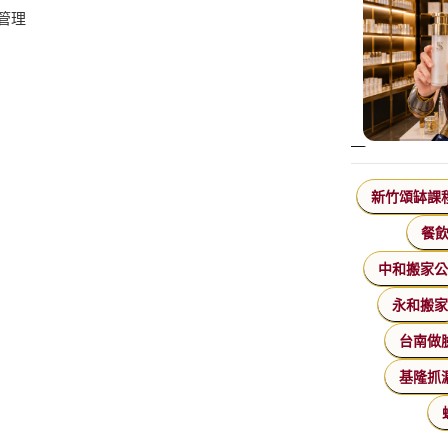
管理
新竹頌缽課
餐
中和搬家
永和搬
台南做
基隆抓