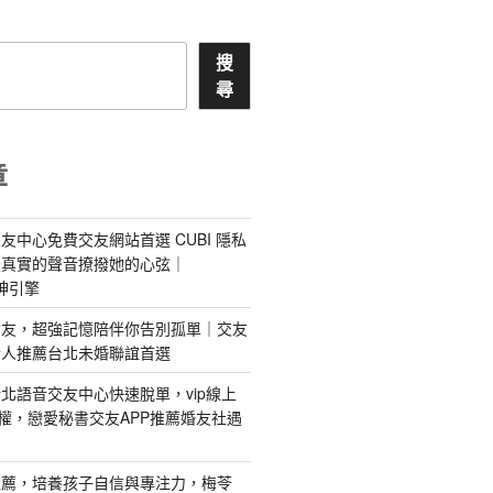
搜
尋
章
友中心免費交友網站首選 CUBI 隱私
最真實的聲音撩撥她的心弦｜
 愛神引擎
屬AI女友，超強記憶陪伴你告別孤單｜交友
情人推薦台北未婚聯誼首選
北語音交友中心快速脫單，vip線上
特權，戀愛秘書交友APP推薦婚友社遇
推薦，培養孩子自信與專注力，梅苓