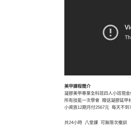
美甲課程簡介
凝膠美甲專業全科班四人小班現金價$
所有技能一次學會 贈送凝膠延甲材料
小資族12期月付2567元 每天不到
共24小時 八堂課 可無限次複訓