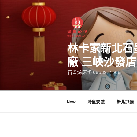
林卡家新北石
廠 三峽沙發
石墨烯床墊 0958971568
New
冷氣安裝
新北抓漏