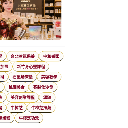
程
台北冷氣保養
中和搬家
飲加盟
新竹身心靈課程
公司
石墨烯床墊
美容教學
家
桃園美食
客製化沙發
臉
美容創業課程
頌缽
漏
牛樟芝
牛樟芝推薦
螺螄粉
牛樟芝功效