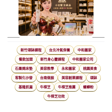
新竹頌缽課程
台北冷氣保養
中和搬家
餐飲加盟
新竹身心靈課程
中和搬家公司
石墨烯床墊
美容教學
永和搬家
桃園美食
客製化沙發
台南做臉
美容創業課程
頌缽
基隆抓漏
牛樟芝
牛樟芝推薦
螺螄粉
牛樟芝功效