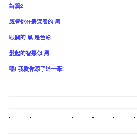
詩篇2
感覺你在最深層的 黑
眼開的 黑 是色彩
髮起的智慧似 黑
嘿! 我愛你添了這一筆!
新莊植睫毛
美睫教學
塑膠鋼模
室內裝潢
美睫課程
搬家價錢
室內設計
搬家
桃園搬家
台北飄眉
新北搬家
搬家費
搬廠房
搬家全省
搬家估價
新莊接睫毛
推薦搬家
美甲教學
鋼琴搬運
基隆搬家
桃園除毛
中和搬家
推薦搬家
裝潢
平價搬家
SEO
搬家費用
射出模具