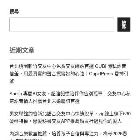
搜尋
搜
尋
近期文章
台北桃園新竹交友中心免費交友網站首選 CUBI 隱私語音
信差，用最真實的聲音撩撥她的心弦｜CupidPress 愛神引
擎
Saejin 專屬AI女友，超強記憶陪伴你告別孤單｜交友中心私
密語音情人推薦台北未婚聯誼首選
男女聯誼約會新北語音交友中心快速脫單，vip線上線下530
破盤特權，戀愛秘書交友APP推薦婚友社遇見你的愛人
內湖音樂教室推薦，培養孩子自信與專注力，梅苓2026春