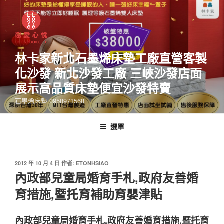
林卡家新北石墨烯床墊工廠直營客製
化沙發 新北沙發工廠 三峽沙發店面
展示高品質床墊便宜沙發特賣
石墨烯床墊 0958971568
選單
2012 年 10 月 4 日
作者:
ETONHSIAO
內政部兒童局婚育手札,政府友善婚
育措施,暨托育補助育嬰津貼
內政部兒童局婚育手札,政府友善婚育措施,暨托育