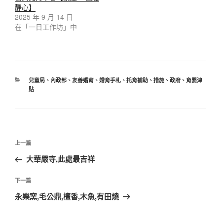
靜心】
2025 年 9 月 14 日
在「一日工作坊」中
兒童局
、
內政部
、
友善婚育
、
婚育手札
、
托育補助
、
措施
、
政府
、
育嬰津
貼
上一篇
大華嚴寺,此處最吉祥
下一篇
永樂窯,毛公鼎,檀香,木魚,有田燒