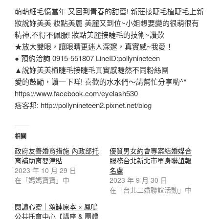
萌萌細毛憶當年 又回到青春的甜蜜! 新莊接睫毛植睫毛上新
妝說妳美美 妝點美麗 美麗又到位~小姐想要變的很萌很有
精神,不得不佩服! 妝點美麗接睫毛的技術~讚歎
★放大雙眼，讓眼睛更迷人深邃，真實感~我愛！
● 預約洽詢 0915-551807 LineID:pollynineteen
▲說妳美美植睫毛接睫毛真實感睫然不同粉絲團
愛的鼓勵，讚一下咩! 喜歡的水水們～請幫忙分享喲^^
https://www.facebook.com/eyelash530
痞客邦: http://pollynineteen2.pixnet.net/blog
相關
政府友善婚育措施 內政部托
優質男女約會專案結婚媒合
育補助育嬰津貼
服務台北新北市單身聯誼報
2023 年 10 月 29 日
名處
在「媽媽寶寶」中
2023 年 9 月 30 日
在「台北二婚聯誼活動」中
閱讀心靈｜頌缽原本 × 鳳鳴
公共托育中心【講座 & 團體