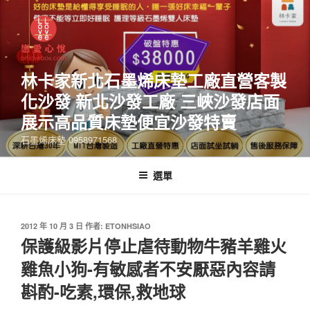
林卡家新北石墨烯床墊工廠直營客製
化沙發 新北沙發工廠 三峽沙發店面
展示高品質床墊便宜沙發特賣
石墨烯床墊 0958971568
選單
2012 年 10 月 3 日
作者:
ETONHSIAO
保護級影片停止虐待動物牛豬羊雞火
雞魚小狗-有敏感者不安厭惡內容請
斟酌-吃素,環保,救地球