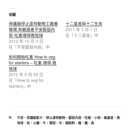
相關
保護級停止虐待動物工廠養
十二星座與十二生肖
殖場,有敏感者不安厭惡內
2011 年 3 月 1 日
容-吃素環保救地球
在「十二星座」中
2012 年 10 月 3 日
在「不安厭惡內容」中
如何開始吃素 How to veg
for starters – 吃素,環保,救
地球
2012 年 9 月 29 日
在「How to veg for
starters」中
不安
、
保護級影片
、
停止虐待動物
、
厭惡內容
、
吃素
、
小狗
、
敏感者
、
救
地球
、
有
、
火雞
、
牛
、
環保
、
羊
、
請斟酌
、
豬
、
雞
、
魚