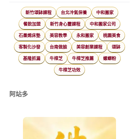
新竹頌缽課程
台北冷氣保養
中和搬家
餐飲加盟
新竹身心靈課程
中和搬家公司
石墨烯床墊
美容教學
永和搬家
桃園美食
客製化沙發
台南做臉
美容創業課程
頌缽
基隆抓漏
牛樟芝
牛樟芝推薦
螺螄粉
牛樟芝功效
阿站多