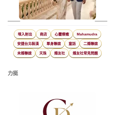
埋入射出
商店
心靈療癒
Mahamudra
安捷台北裝潢
單身聯誼
童話
二婚聯誼
未婚聯誼
天珠
婚友社
婚友社常見問題
力挺