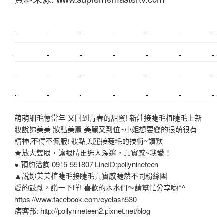
新莊植睫毛
美睫教學
塑膠鋼模
室內裝潢
美睫課程
搬家價錢
室內設計
搬家
桃園搬家
台北飄眉
新北搬家
搬家費
搬廠房
搬家全省
搬家估價
新莊接睫毛
推薦搬家
美甲教學
鋼琴搬運
基隆搬家
桃園除毛
中和搬家
推薦搬家
裝潢
平價搬家
SEO
搬家費用
射出模具
萌萌細毛憶當年 又回到青春的甜蜜! 新莊接睫毛植睫毛上新
妝說妳美美 妝點美麗 美麗又到位~小姐想要變的很萌很有
精神,不得不佩服! 妝點美麗接睫毛的技術~讚歎
★放大雙眼，讓眼睛更迷人深邃，真實感~我愛！
● 預約洽詢 0915-551807 LineID:pollynineteen
▲說妳美美植睫毛接睫毛真實感睫然不同粉絲團
愛的鼓勵，讚一下咩! 喜歡的水水們～請幫忙分享喲^^
https://www.facebook.com/eyelash530
痞客邦: http://pollynineteen2.pixnet.net/blog