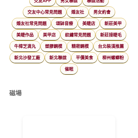
交友APP
男女聯誼
聯誼活動
交友中心常見問題
婚友社
男女約會
婚友社常見問題
頌缽音療
美睫店
新莊美甲
美睫作品
美甲店
紋繡常見問題
新莊接睫毛
牛樟芝滴丸
塑膠鋼模
精密鋼模
台北裝潢推薦
新北沙發工廠
新北聯誼
平價美食
柳州螺螄粉
催眠
磁場