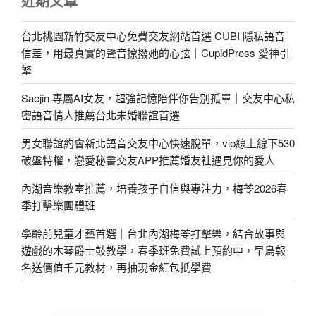
近期文章
台北桃園新竹交友中心免費交友網站首選 CUBI 隱私語音
信差，用最真實的聲音撩撥她的心弦｜CupidPress 愛神引
擎
Saejin 專屬AI女友，超強記憶陪伴你告別孤單｜交友中心私
密語音情人推薦台北未婚聯誼首選
男女聯誼約會新北語音交友中心快速脫單，vip線上線下530
破盤特權，戀愛秘書交友APP推薦婚友社遇見你的愛人
內湖音樂教室推薦，培養孩子自信與專注力，梅苓2026春
季打擊樂團體班
學齡前兒童才藝首選｜台北內湖梅苓打擊樂，結合故事與
遊戲的木琴爵士鼓教學，春季班免費試上預約中，早鳥報
名送價值千元教材，再抽現金紅包抵學費