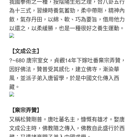
我國拳術之一種，按陰陽生剋之理，合八卦五行
為十三式，習練時養氣蓄勁，柔中帶剛，精神內
斂，氣存丹田，以綿、軟、巧為要旨，借用他力
以還之，以柔緩勝，也是一種很好之養生運動。
【文成公主】
?~680 唐宗室女，貞觀14年下嫁吐番棄宗弄贊，
因好佛法，贊普受其感化，建立佛寺，漸染華
風，並派子弟入唐留學，於是中國文化傳入西
藏。
【棄宗弄贊】
又稱松贊剛普。唐吐蕃名主，慷慨有雄才。娶唐
文成公主時，佛教隨之傳入，佛教自此盛行於西
藏；又遣諸豪門子弟入中國求學。