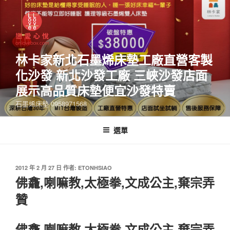
林卡家新北石墨烯床墊工廠直營客製
化沙發 新北沙發工廠 三峽沙發店面
展示高品質床墊便宜沙發特賣
石墨烯床墊 0958971568
選單
2012 年 2 月 27 日
作者:
ETONHSIAO
佛龕,喇嘛教,太極拳,文成公主,棄宗弄
贊
佛龕,喇嘛教,太極拳,文成公主,棄宗弄