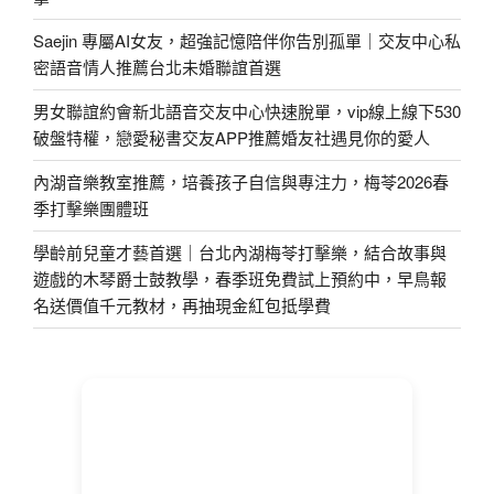
Saejin 專屬AI女友，超強記憶陪伴你告別孤單｜交友中心私
密語音情人推薦台北未婚聯誼首選
男女聯誼約會新北語音交友中心快速脫單，vip線上線下530
破盤特權，戀愛秘書交友APP推薦婚友社遇見你的愛人
內湖音樂教室推薦，培養孩子自信與專注力，梅苓2026春
季打擊樂團體班
學齡前兒童才藝首選｜台北內湖梅苓打擊樂，結合故事與
遊戲的木琴爵士鼓教學，春季班免費試上預約中，早鳥報
名送價值千元教材，再抽現金紅包抵學費