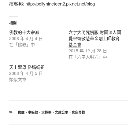
痞客邦: http://pollynineteen2.pixnet.net/blog
相關
佛教的十大宗派
六字大明咒慢版 財團法人圓
2008 年 4 月 4 日
覺宗智敏慧華金剛上師教育
在「佛教」中
基金會
2015 年 12 月 28 日
在「六字大明咒」中
天上聖母 俗稱媽祖
2008 年 4 月 5 日
類似文章
佛龕
、
喇嘛教
、
太極拳
、
文成公主
、
棄宗弄贊