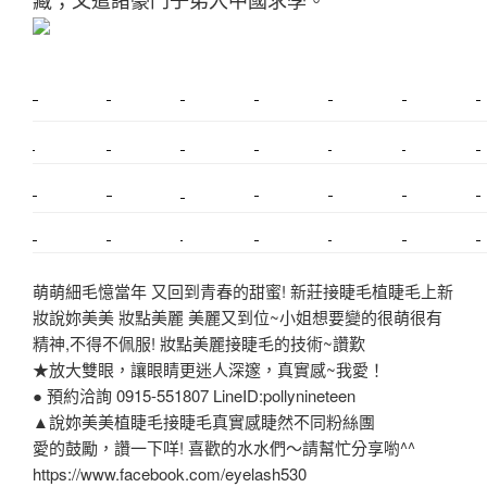
新莊植睫毛
美睫教學
塑膠鋼模
室內裝潢
美睫課程
搬家價錢
室內設計
搬家
桃園搬家
台北飄眉
新北搬家
搬家費
搬廠房
搬家全省
搬家估價
新莊接睫毛
推薦搬家
美甲教學
鋼琴搬運
基隆搬家
桃園除毛
中和搬家
推薦搬家
裝潢
平價搬家
SEO
搬家費用
射出模具
萌萌細毛憶當年 又回到青春的甜蜜! 新莊接睫毛植睫毛上新
妝說妳美美 妝點美麗 美麗又到位~小姐想要變的很萌很有
精神,不得不佩服! 妝點美麗接睫毛的技術~讚歎
★放大雙眼，讓眼睛更迷人深邃，真實感~我愛！
● 預約洽詢 0915-551807 LineID:pollynineteen
▲說妳美美植睫毛接睫毛真實感睫然不同粉絲團
愛的鼓勵，讚一下咩! 喜歡的水水們～請幫忙分享喲^^
https://www.facebook.com/eyelash530