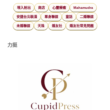
埋入射出
商店
心靈療癒
Mahamudra
安捷台北裝潢
單身聯誼
童話
二婚聯誼
未婚聯誼
天珠
婚友社
婚友社常見問題
力挺