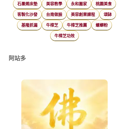
石墨烯床墊
美容教學
永和搬家
桃園美食
客製化沙發
台南做臉
美容創業課程
頌缽
基隆抓漏
牛樟芝
牛樟芝推薦
螺螄粉
牛樟芝功效
阿站多