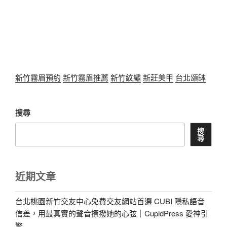
新竹霧眉預約
新竹霧眉推薦
新竹紋繡
新莊美甲
台北頌缽
搜尋
搜
尋
近期文章
台北桃園新竹交友中心免費交友網站首選 CUBI 隱私語音
信差，用最真實的聲音撩撥她的心弦｜CupidPress 愛神引
擎