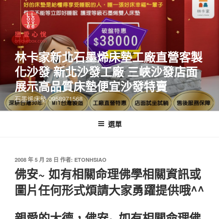
林卡家新北石墨烯床墊工廠直營客製
化沙發 新北沙發工廠 三峽沙發店面
展示高品質床墊便宜沙發特賣
石墨烯床墊 0958971568
選單
2008 年 5 月 28 日
作者:
ETONHSIAO
佛安~ 如有相關命理佛學相關資訊或
圖片任何形式煩請大家勇躍提供哦^^
親愛的大德，佛安~ 如有相關命理佛