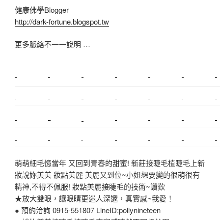
健康佛學Blogger
http://dark-fortune.blogspot.tw
更多脈絡不一一說明 …
新莊植睫毛
美睫教學
塑膠鋼模
室內裝潢
美睫課程
搬家價錢
室內設計
搬家
桃園搬家
台北飄眉
新北搬家
搬家費
搬廠房
搬家全省
搬家估價
新莊接睫毛
推薦搬家
美甲教學
鋼琴搬運
基隆搬家
桃園除毛
中和搬家
推薦搬家
裝潢
平價搬家
SEO
搬家費用
射出模具
萌萌細毛憶當年 又回到青春的甜蜜! 新莊接睫毛植睫毛上新
妝說妳美美 妝點美麗 美麗又到位~小姐想要變的很萌很有
精神,不得不佩服! 妝點美麗接睫毛的技術~讚歎
★放大雙眼，讓眼睛更迷人深邃，真實感~我愛！
● 預約洽詢 0915-551807 LineID:pollynineteen