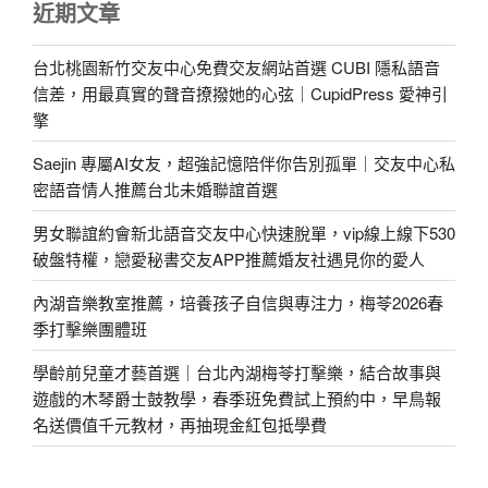
近期文章
台北桃園新竹交友中心免費交友網站首選 CUBI 隱私語音
信差，用最真實的聲音撩撥她的心弦｜CupidPress 愛神引
擎
Saejin 專屬AI女友，超強記憶陪伴你告別孤單｜交友中心私
密語音情人推薦台北未婚聯誼首選
男女聯誼約會新北語音交友中心快速脫單，vip線上線下530
破盤特權，戀愛秘書交友APP推薦婚友社遇見你的愛人
內湖音樂教室推薦，培養孩子自信與專注力，梅苓2026春
季打擊樂團體班
學齡前兒童才藝首選｜台北內湖梅苓打擊樂，結合故事與
遊戲的木琴爵士鼓教學，春季班免費試上預約中，早鳥報
名送價值千元教材，再抽現金紅包抵學費