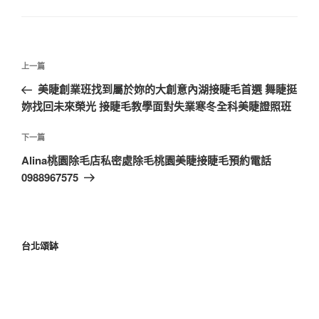
上一篇
美睫創業班找到屬於妳的大創意內湖接睫毛首選 舞睫挺
妳找回未來榮光 接睫毛教學面對失業寒冬全科美睫證照班
下一篇
Alina桃園除毛店私密處除毛桃園美睫接睫毛預約電話
0988967575
台北頌缽