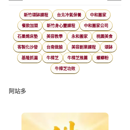
新竹頌缽課程
台北冷氣保養
中和搬家
餐飲加盟
新竹身心靈課程
中和搬家公司
石墨烯床墊
美容教學
永和搬家
桃園美食
客製化沙發
台南做臉
美容創業課程
頌缽
基隆抓漏
牛樟芝
牛樟芝推薦
螺螄粉
牛樟芝功效
阿站多