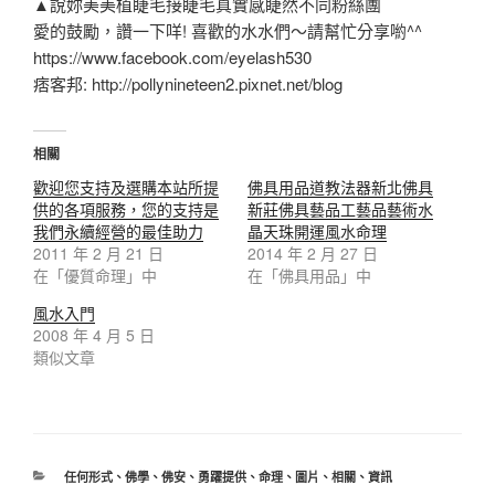
▲說妳美美植睫毛接睫毛真實感睫然不同粉絲團
愛的鼓勵，讚一下咩! 喜歡的水水們～請幫忙分享喲^^
https://www.facebook.com/eyelash530
痞客邦: http://pollynineteen2.pixnet.net/blog
相關
歡迎您支持及選購本站所提
佛具用品道教法器新北佛具
供的各項服務，您的支持是
新莊佛具藝品工藝品藝術水
我們永續經營的最佳助力
晶天珠開運風水命理
2011 年 2 月 21 日
2014 年 2 月 27 日
在「優質命理」中
在「佛具用品」中
風水入門
2008 年 4 月 5 日
類似文章
任何形式
、
佛學
、
佛安
、
勇躍提供
、
命理
、
圖片
、
相關
、
資訊