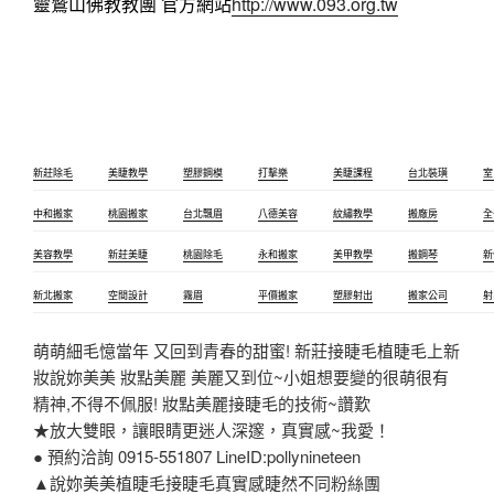
靈鷲山佛教教團 官方網站
http://www.093.org.tw
新莊除毛
美睫教學
塑膠鋼模
打擊樂
美睫課程
台北裝璜
室
中和搬家
桃園搬家
台北飄眉
八德美容
紋繡教學
搬廠房
全
美容教學
新莊美睫
桃園除毛
永和搬家
美甲教學
搬鋼琴
新
新北搬家
空間設計
霧眉
平價搬家
塑膠射出
搬家公司
射
萌萌細毛憶當年 又回到青春的甜蜜! 新莊接睫毛植睫毛上新
妝說妳美美 妝點美麗 美麗又到位~小姐想要變的很萌很有
精神,不得不佩服! 妝點美麗接睫毛的技術~讚歎
★放大雙眼，讓眼睛更迷人深邃，真實感~我愛！
● 預約洽詢 0915-551807 LineID:pollynineteen
▲說妳美美植睫毛接睫毛真實感睫然不同粉絲團