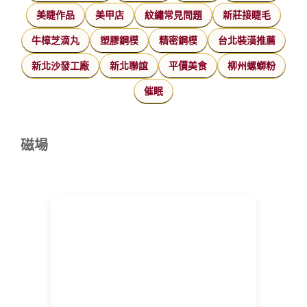
美睫作品
美甲店
紋繡常見問題
新莊接睫毛
牛樟芝滴丸
塑膠鋼模
精密鋼模
台北裝潢推薦
新北沙發工廠
新北聯誼
平價美食
柳州螺螄粉
催眠
磁場