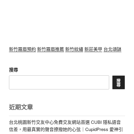
新竹霧眉預約
新竹霧眉推薦
新竹紋繡
新莊美甲
台北頌缽
搜尋
搜
尋
近期文章
台北桃園新竹交友中心免費交友網站首選 CUBI 隱私語音
信差，用最真實的聲音撩撥她的心弦｜CupidPress 愛神引