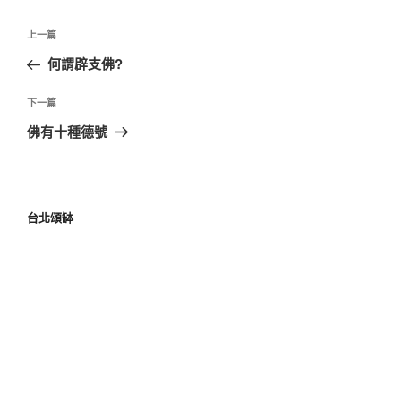
上一篇
何謂辟支佛?
下一篇
佛有十種德號
台北頌缽