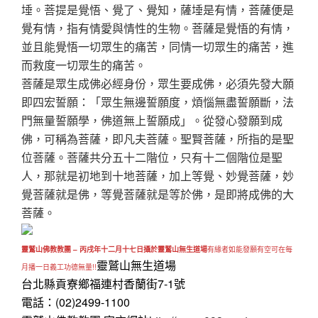
埵。菩提是覺悟、覺了、覺知，薩埵是有情，菩薩便是
覺有情，指有情愛與情性的生物。菩薩是覺悟的有情，
並且能覺悟一切眾生的痛苦，同情一切眾生的痛苦，進
而救度一切眾生的痛苦。
菩薩是眾生成佛必經身份，眾生要成佛，必須先發大願
即四宏誓願：「眾生無邊誓願度，煩惱無盡誓願斷，法
門無量誓願學，佛道無上誓願成」。從發心發願到成
佛，可稱為菩薩，即凡夫菩薩。聖賢菩薩，所指的是聖
位菩薩。菩薩共分五十二階位，只有十二個階位是聖
人，那就是初地到十地菩薩，加上等覺、妙覺菩薩，妙
覺菩薩就是佛，等覺菩薩就是等於佛，是即將成佛的大
菩薩。
靈鷲山佛教教團 – 丙戌年十二月十七日攝於靈鷲山無生道場
有緣者如能發願有空可在每
靈鷲山無生道場
月播一日義工功德無量!!
台北縣貢寮鄉福連村香蘭街7-1號
電話：(02)2499-1100