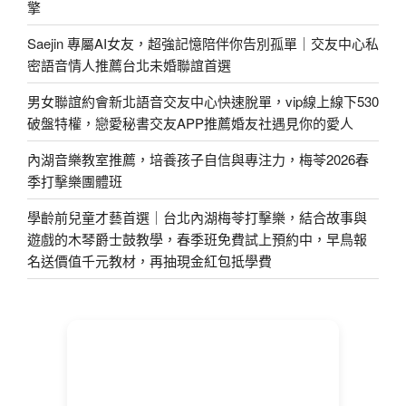
擎
Saejin 專屬AI女友，超強記憶陪伴你告別孤單｜交友中心私
密語音情人推薦台北未婚聯誼首選
男女聯誼約會新北語音交友中心快速脫單，vip線上線下530
破盤特權，戀愛秘書交友APP推薦婚友社遇見你的愛人
內湖音樂教室推薦，培養孩子自信與專注力，梅苓2026春
季打擊樂團體班
學齡前兒童才藝首選｜台北內湖梅苓打擊樂，結合故事與
遊戲的木琴爵士鼓教學，春季班免費試上預約中，早鳥報
名送價值千元教材，再抽現金紅包抵學費