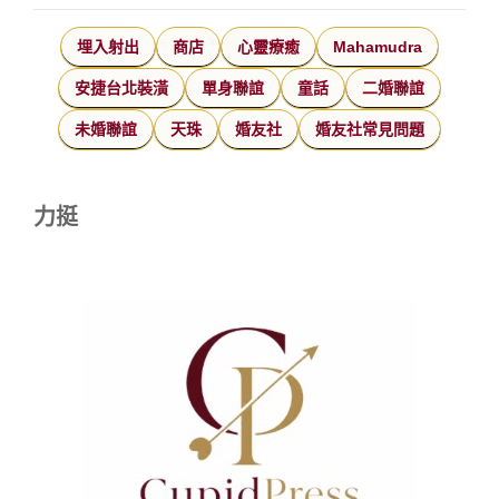
埋入射出
商店
心靈療癒
Mahamudra
安捷台北裝潢
單身聯誼
童話
二婚聯誼
未婚聯誼
天珠
婚友社
婚友社常見問題
力挺