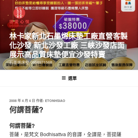
林卡家新北石墨烯床墊工廠直營客製
化沙發 新北沙發工廠 三峽沙發店面
展示高品質床墊便宜沙發特賣
石墨烯床墊 0958971568
選單
2008 年 4 月 4 日
作者:
ETONHSIAO
何謂菩薩?
何謂菩薩?
菩薩，是梵文 Bodhisattva 的音譯，全譯是，菩提薩