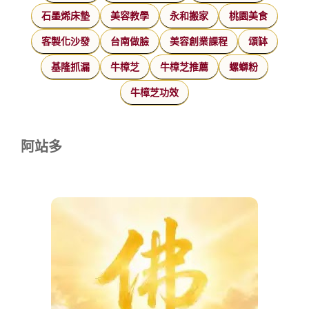
石墨烯床墊
美容教學
永和搬家
桃園美食
客製化沙發
台南做臉
美容創業課程
頌缽
基隆抓漏
牛樟芝
牛樟芝推薦
螺螄粉
牛樟芝功效
阿站多