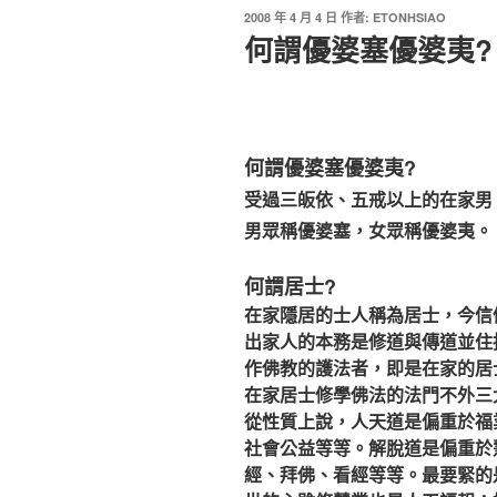
2008 年 4 月 4 日
作者:
ETONHSIAO
何謂優婆塞優婆夷?
何謂優婆塞優婆夷?
受過三皈依、五戒以上的在家男
男眾稱優婆塞，女眾稱優婆夷。
何謂居士?
在家隱居的士人稱為居士，今信
出家人的本務是修道與傳道並住
作佛教的護法者，即是在家的居
在家居士修學佛法的法門不外三大類
從性質上說，人天道是偏重於福
社會公益等等。解脫道是偏重於
經、拜佛、看經等等。最要緊的