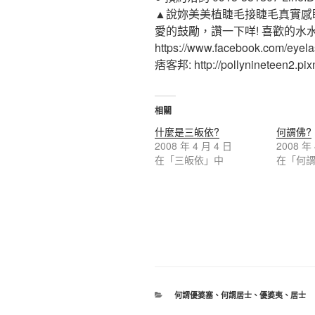
▲說妳美美植睫毛接睫毛真實感
愛的鼓勵，讚一下咩! 喜歡的水
https://www.facebook.com/eyel
痞客邦: http://pollynineteen2.pixn
相關
什麼是三皈依?
何謂佛?
2008 年 4 月 4 日
2008 年
在「三皈依」中
在「何
何謂優婆塞
、
何謂居士
、
優婆夷
、
居士