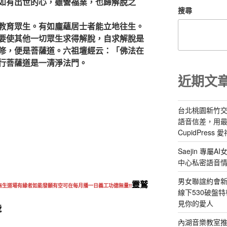
如有出世的心，雖營福業，也歸解脫之
搜尋
教育眾生。有如龐蘊居士者能立地往生。
要使其他一切眾生求得解脫，自求解脫是
修，便是菩薩道。六祖壇經云：「佛法在
行菩薩道是一清淨法門。
近期文
台北桃園新竹交
語音信差，用
CupidPress
Saejin 專
中心私密語音
男女聯誼約會新
靈鷲
無生道場
有緣者如能發願有空可在每月播一日義工功德無量!!
線下530破盤
見你的愛人
號
內湖音樂教室