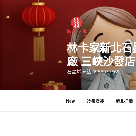
林卡家新北石
廠 三峽沙發
石墨烯床墊 0958971568
New
冷氣安裝
新北抓漏