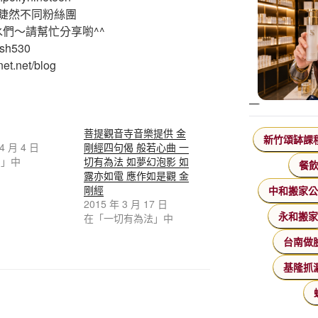
睫然不同粉絲團
水們～請幫忙分享喲^^
ash530
et.net/blog
菩提觀音寺音樂提供 金
新竹頌缽課
 4 月 4 日
剛經四句偈 般若心曲 一
謂」中
切有為法 如夢幻泡影 如
餐
露亦如電 應作如是觀 金
剛經
中和搬家
2015 年 3 月 17 日
永和搬
在「一切有為法」中
台南做
基隆抓