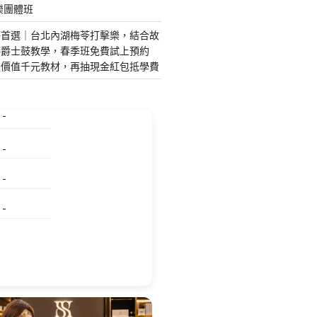
樂團體班
藝首選｜台北內湖梅苓打擊樂，結合故
琴爵士鼓教學，春季班免費試上預約
送價值千元教材，再抽現金紅包抵學費
特殊搬運
指甲彩繪
美甲課程
塑膠模具