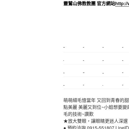
靈鷲山佛教教團 官方網站
http:/
新莊植睫毛
美睫教學
塑膠鋼模
室內裝潢
搬家
桃園搬家
台北飄眉
新北搬家
搬家估價
新莊接睫毛
推薦搬家
桃園除毛
中和搬家
推薦搬家
裝潢
平價搬家
萌萌細毛憶當年 又回到青春的甜
點美麗 美麗又到位~小姐想要變
毛的技術~讚歎
★放大雙眼，讓眼睛更迷人深邃
● 預約洽詢 0915-551807 LineID:p