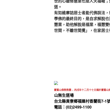
世的心雖修慧業也是人天福報；
道。
有如維摩詰居士者能代佛說法，
學佛的最終目的，是自求解脫也
慧業，助他解脫是福業，福慧雙
世間，不離世間覺」，在家居士
靈鷲山佛教教團 – 丙戌年十二月十七日攝於靈鷲山
山無生道場
台北縣貢寮鄉福連村香蘭街7-1
電話：(02)2499-1100