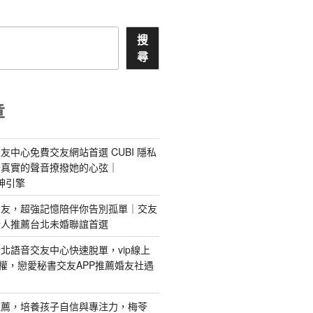
搜
尋
章
友中心免費交友網站首選 CUBI 隱私
最真實的聲音撩撥她的心弦｜
 愛神引擎
屬AI女友，超強記憶陪伴你告別孤單｜交友
情人推薦台北未婚聯誼首選
北語音交友中心快速脫單，vip線上
特權，戀愛秘書交友APP推薦婚友社遇
推薦，培養孩子自信與專注力，梅苓