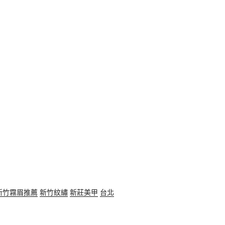
新竹霧眉推薦
新竹紋繡
新莊美甲
台北