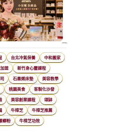
程
台北冷氣保養
中和搬家
飲加盟
新竹身心靈課程
公司
石墨烯床墊
美容教學
家
桃園美食
客製化沙發
臉
美容創業課程
頌缽
漏
牛樟芝
牛樟芝推薦
螺螄粉
牛樟芝功效