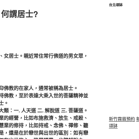
台北頌缽
 何謂居士?
、女居士。親近常住常行佛道的男女眾，
仰佛教的在家人，通常被稱為居士。
持佛教，至於表達大乘入世的菩薩精神並
士。
：一. 人天道 二. 解脫道 三. 菩薩道。
業的經營，比如布施救濟、放生、戒殺、
新竹霧眉預約
慧業的修持，比如持戒、念佛、禪修、聽
頌缽
是，還是在於戀世與出世的區別：如有戀