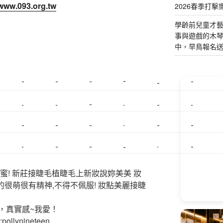
/www.093.org.tw
2026春季打擊
學齡前兒童才
事與遊戲的木
中，早鳥報名
美睫課程
搬家價錢
室內設計
飄眉接睫
桃園美睫
台北搬家
搬家費
搬廠房
搬家全省
壓鑄
甲級營造
營造廠
美甲教學
鋼琴搬運
基隆搬家
美甲
金庫搬運
板橋搬家
SEO
搬家費用
射出模具
系統家具
植睫
優良搬家
蜜! 新莊接睫毛植睫毛上新妝說妳美美 妝
的很萌很有精神,不得不佩服! 妝點美麗接睫
，真實感~我愛！
ollynineteen