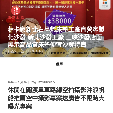
林卡家新北石墨烯床墊工廠直營客製
化沙發 新北沙發工廠 三峽沙發店面
展示高品質床墊便宜沙發特賣
石墨烯床墊 0958971568
選單
2016 年 3 月 30 日
作者:
ETONHSIAO
休閒在關渡單車路線空拍攝影沖浪帆
船推薦空中攝影專案送廣告不限時大
曝光專案