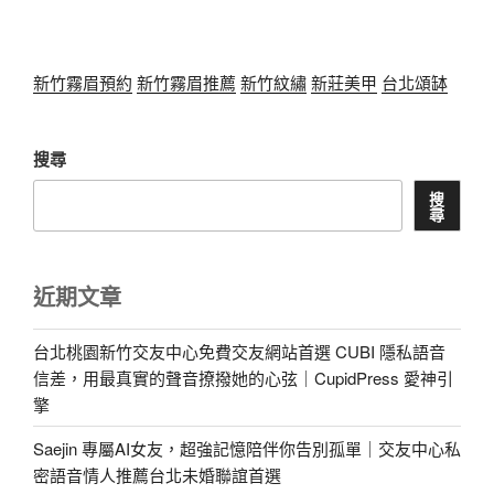
新竹霧眉預約
新竹霧眉推薦
新竹紋繡
新莊美甲
台北頌缽
搜尋
搜
尋
近期文章
台北桃園新竹交友中心免費交友網站首選 CUBI 隱私語音
信差，用最真實的聲音撩撥她的心弦｜CupidPress 愛神引
擎
Saejin 專屬AI女友，超強記憶陪伴你告別孤單｜交友中心私
密語音情人推薦台北未婚聯誼首選