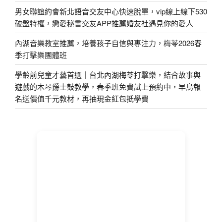
男女聯誼約會新北語音交友中心快速脫單，vip線上線下530
破盤特權，戀愛秘書交友APP推薦婚友社遇見你的愛人
內湖音樂教室推薦，培養孩子自信與專注力，梅苓2026春
季打擊樂團體班
學齡前兒童才藝首選｜台北內湖梅苓打擊樂，結合故事與
遊戲的木琴爵士鼓教學，春季班免費試上預約中，早鳥報
名送價值千元教材，再抽現金紅包抵學費