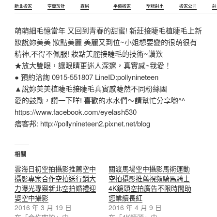
新北搬家
空間設計
霧眉
平價搬家
塑膠射出
搬家公司
射
萌萌細毛憶當年 又回到青春的甜蜜! 新莊接睫毛植睫毛上新
妝說妳美美 妝點美麗 美麗又到位~小姐想要變的很萌很有
精神,不得不佩服! 妝點美麗接睫毛的技術~讚歎
★放大雙眼，讓眼睛更迷人深邃，真實感~我愛！
● 預約洽詢 0915-551807 LineID:pollynineteen
▲說妳美美植睫毛接睫毛真實感睫然不同粉絲團
愛的鼓勵，讚一下咩! 喜歡的水水們～請幫忙分享喲^^
https://www.facebook.com/eyelash530
痞客邦: http://pollynineteen2.pixnet.net/blog
相關
雲海日初空拍攝影推薦空中
關渡馬場空中攝影馬術運動
攝影專案合作空拍送行銷大
空拍攝影推薦視頻騎馬騎士
力曝光專案新北空拍婚禮迎
4K鏡頭空拍廣告不限時間助
娶空中攝影
您業續長紅
2016 年 3 月 19 日
2016 年 4 月 9 日