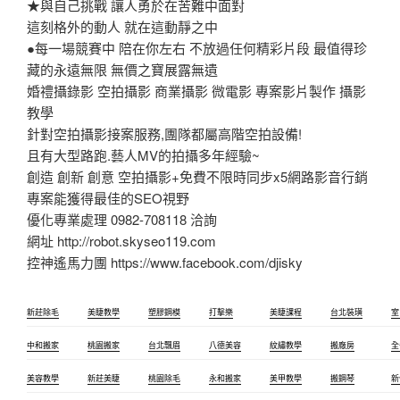
★與自己挑戰 讓人勇於在苦難中面對
這刻格外的動人 就在這動靜之中
●每一場競賽中 陪在你左右 不放過任何精彩片段 最值得珍
藏的永遠無限 無價之寶展露無遺
婚禮攝錄影 空拍攝影 商業攝影 微電影 專案影片製作 攝影
教學
針對空拍攝影接案服務,團隊都屬高階空拍設備!
且有大型路跑.藝人MV的拍攝多年經驗~
創造 創新 創意 空拍攝影+免費不限時同步x5網路影音行銷
專案能獲得最佳的SEO視野
優化專業處理 0982-708118 洽詢
網址 http://robot.skyseo119.com
控神遙馬力團 https://www.facebook.com/djisky
新莊除毛
美睫教學
塑膠鋼模
打擊樂
美睫課程
台北裝璜
室
中和搬家
桃園搬家
台北飄眉
八德美容
紋繡教學
搬廠房
全
美容教學
新莊美睫
桃園除毛
永和搬家
美甲教學
搬鋼琴
新