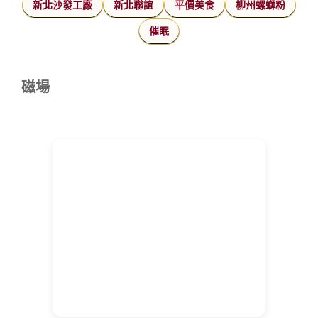
新北沙發工廠
新北聯誼
平價美食
柳州螺螄粉
催眠
磁場