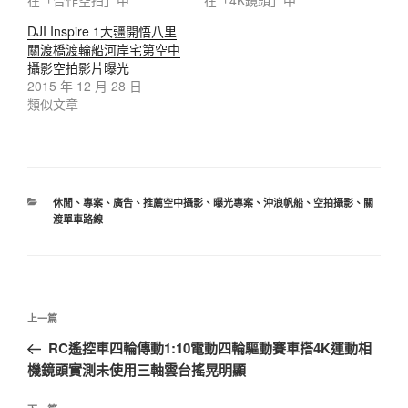
在「合作空拍」中
在「4K鏡頭」中
DJI Inspire 1大疆開悟八里
關渡橋渡輪船河岸宅第空中
攝影空拍影片曝光
2015 年 12 月 28 日
類似文章
休閒
、
專案
、
廣告
、
推薦空中攝影
、
曝光專案
、
沖浪帆船
、
空拍攝影
、
關
渡單車路線
上一篇
RC遙控車四輪傳動1:10電動四輪驅動賽車搭4K運動相
機鏡頭實測未使用三軸雲台搖晃明顯