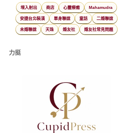
埋入射出
商店
心靈療癒
Mahamudra
安捷台北裝潢
單身聯誼
童話
二婚聯誼
未婚聯誼
天珠
婚友社
婚友社常見問題
力挺