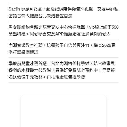
Saejin 專屬AI女友，超強記憶陪伴你告別孤單｜交友中心私
密語音情人推薦台北未婚聯誼首選
男女聯誼約會新北語音交友中心快速脫單，vip線上線下530
破盤特權，戀愛秘書交友APP推薦婚友社遇見你的愛人
內湖音樂教室推薦，培養孩子自信與專注力，梅苓2026春
季打擊樂團體班
學齡前兒童才藝首選｜台北內湖梅苓打擊樂，結合故事與
遊戲的木琴爵士鼓教學，春季班免費試上預約中，早鳥報
名送價值千元教材，再抽現金紅包抵學費