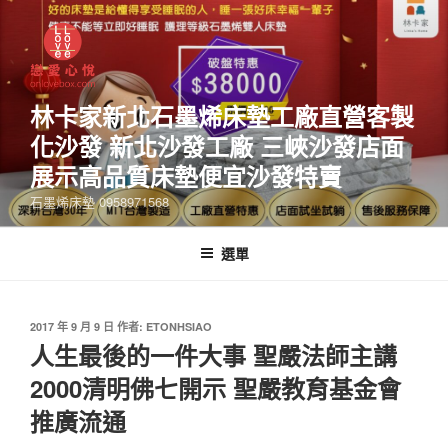
林卡家新北石墨烯床墊工廠直營客製
化沙發 新北沙發工廠 三峽沙發店面
展示高品質床墊便宜沙發特賣
石墨烯床墊 0958971568
選單
2017 年 9 月 9 日
作者:
ETONHSIAO
人生最後的一件大事 聖嚴法師主講
2000清明佛七開示 聖嚴教育基金會
推廣流通