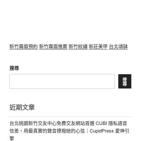
新竹霧眉預約
新竹霧眉推薦
新竹紋繡
新莊美甲
台北頌缽
搜尋
搜
尋
近期文章
台北桃園新竹交友中心免費交友網站首選 CUBI 隱私語音
信差，用最真實的聲音撩撥她的心弦｜CupidPress 愛神引
擎