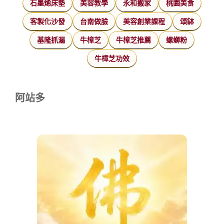
石墨烯床墊
美容教學
永和搬家
桃園美食
客製化沙發
台南做臉
美容創業課程
頌缽
基隆抓漏
牛樟芝
牛樟芝推薦
螺螄粉
牛樟芝功效
阿站多