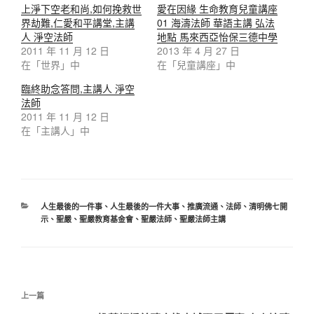
上淨下空老和尚,如何挽救世
愛在因緣 生命教育兒童講座
界劫難,仁愛和平講堂,主講
01 海濤法師 華語主講 弘法
人 淨空法師
地點 馬來西亞怡保三德中學
2011 年 11 月 12 日
2013 年 4 月 27 日
在「世界」中
在「兒童講座」中
臨終助念答問,主講人 淨空
法師
2011 年 11 月 12 日
在「主講人」中
人生最後的一件事
、
人生最後的一件大事
、
推廣流通
、
法師
、
清明佛七開
示
、
聖嚴
、
聖嚴教育基金會
、
聖嚴法師
、
聖嚴法師主講
上一篇