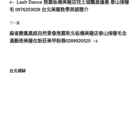
Lash Dance 推薦板橋美睫店找土城飄眉優惠 泰山接睫
毛 0976253029 台北美睫教學英語簡介
下一篇
麻雀變鳳凰超自然景像推薦新北板橋美睫店泰山接睫毛全
滿藝術美睫在新莊美甲粉唇0289920525
台北頌缽