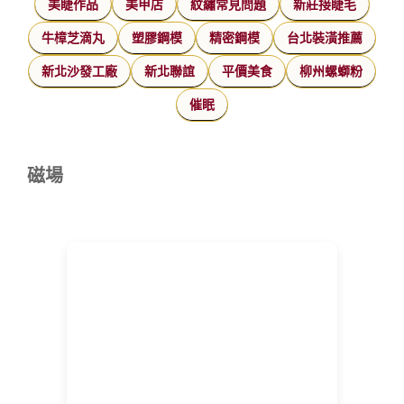
美睫作品
美甲店
紋繡常見問題
新莊接睫毛
牛樟芝滴丸
塑膠鋼模
精密鋼模
台北裝潢推薦
新北沙發工廠
新北聯誼
平價美食
柳州螺螄粉
催眠
磁場