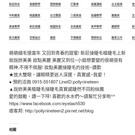
新莊除毛
美睫教學
塑膠鋼模
打擊樂
美睫課程
台北裝璜
室
中和搬家
桃園搬家
台北飄眉
八德美容
紋繡教學
搬廠房
全
美容教學
新莊美睫
桃園除毛
永和搬家
美甲教學
搬鋼琴
新
新北搬家
空間設計
霧眉
平價搬家
塑膠射出
搬家公司
射
萌萌細毛憶當年 又回到青春的甜蜜! 新莊接睫毛植睫毛上新
妝說妳美美 妝點美麗 美麗又到位~小姐想要變的很萌很有
精神,不得不佩服! 妝點美麗接睫毛的技術~讚歎
★放大雙眼，讓眼睛更迷人深邃，真實感~我愛！
● 預約洽詢 0915-551807 LineID:pollynineteen
▲說妳美美植睫毛接睫毛真實感睫然不同粉絲團
愛的鼓勵，讚一下咩! 喜歡的水水們～請幫忙分享喲^^
https://www.facebook.com/eyelash530
痞客邦: http://pollynineteen2.pixnet.net/blog
相關