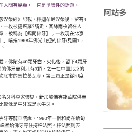
在人間有幾顆，一直是爭議性的話題。
阿站多
般涅槃經》記載，釋迦牟尼涅槃後，留有4
，一枚被捷疾羅?請走，其餘兩枚留在人
奉，被稱為【錫蘭佛牙】；一枚現在北京
」暗指1998年佛光山迎的佛牙(見圖1，
牙。
載，佛陀有40顆牙齒，火化後，留下4顆牙
間的佛牙舍利只有3顆，之一在中國北京的
坎底市的馬拉葛瓦寺，第三顆正是從印度
5名牙科專家懷疑，新加坡佛寺龍華院供奉
比較像是牛牙或是水牛牙。
牙寺龍華院說，1980年一個和尚在緬甸
牙齒呈給佛牙寺住持釋法照。釋法照則表