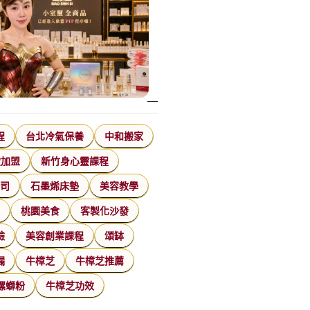
程
台北冷氣保養
中和搬家
飲加盟
新竹身心靈課程
公司
石墨烯床墊
美容教學
家
桃園美食
客製化沙發
臉
美容創業課程
頌缽
漏
牛樟芝
牛樟芝推薦
螺螄粉
牛樟芝功效