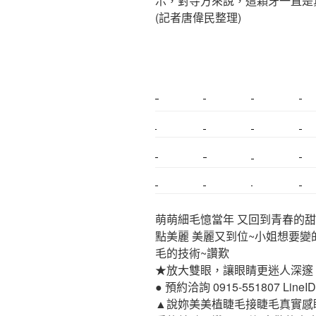
示，對寺方來說，這顆牙一直是
(記者唐偉民整理)
新莊植睫毛
美睫教學
塑膠鋼模
室內裝潢
搬家
桃園搬家
台北飄眉
新北搬家
搬家估價
新莊接睫毛
推薦搬家
桃園除毛
中和搬家
推薦搬家
裝潢
平價搬家
萌萌細毛憶當年 又回到青春的甜
點美麗 美麗又到位~小姐想要變
毛的技術~讚歎
★放大雙眼，讓眼睛更迷人深邃
● 預約洽詢 0915-551807 LineID:p
▲說妳美美植睫毛接睫毛真實感