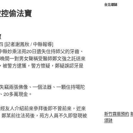
台北頌缽
被控偷法寶
寶
四 [記者謝鳳秋 / 中縣報導]
中縣妙乘法苑20日遺失住持師父的牙齒、
日晚間一對男女聲稱受醫師鄭文強之託送來
單，被警方逮獲，警方懷疑，鄭疑誤認牙是
日失竊兩張佛像、一個法器、一顆住持噶陀
、20多萬現金。
年前經友人介紹前來參拜後即不曾前來，近來
新竹霧眉預約
，鄭某前往法苑後，苑方人員不久即發現被
頌缽