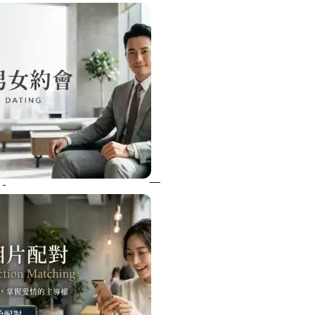
特殊搬運
指甲彩繪
美甲課程
塑膠模具