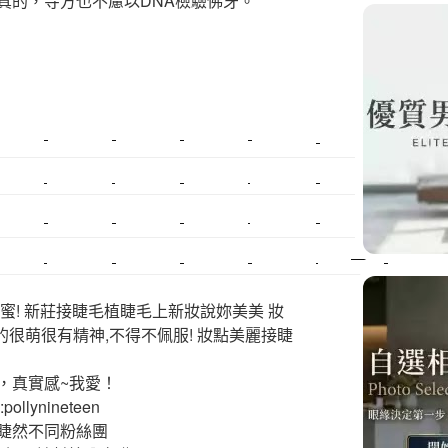
真的，寺方也不慮以DNA檢驗佛牙。
美睫課程
搬家價錢
室內設計
飄眉接睫
桃園美睫
台北搬家
搬家費
搬廠房
搬家全省
壓鑄
甲級營造
營造廠
美甲教學
鋼琴搬運
基隆搬家
美甲
金庫搬運
板橋搬家
SEO
搬家費用
射出模具
系統家具
植睫
優良搬家
蜜! 新莊接睫毛植睫毛上新妝說妳美美 妝
的很萌很有精神,不得不佩服! 妝點美麗接睫
，真實感~我愛！
ollynineteen
睫然不同粉絲團