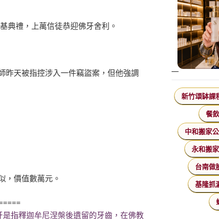
安基典禮，上萬信徒恭迎佛牙舍利。
師昨天被指控涉入一件竊盜案，但他強調
新竹頌缽課
餐
中和搬家
永和搬
台南做
似，價值數萬元。
基隆抓
=====
牙是指釋迦牟尼涅槃後遺留的牙齒，在佛教