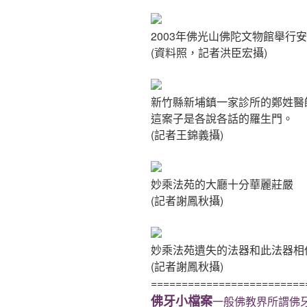
2003年佛光山佛陀文物館舉行
(資料照，記者洪臣宏攝)
新竹縣新埔鎮一家診所的鄭姓醫
這案子是各說各話的羅生門。
(記者王錦義攝)
妙乘法苑的大廳十分華麗莊嚴
(記者謝鳳秋攝)
妙乘法苑遺失的法器和此法器相
(記者謝鳳秋攝)
=========================
佛牙小檔案
一般佛教界所謂佛