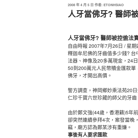
2008 年 4 月 5 日
作者:
ETONHSIAO
人牙當佛牙? 醫師
人牙當佛牙? 醫師被控偷法
自由時報 2007年7月26日 / 星期
釋迦牟尼佛的牙齒值多少錢? 台
法器、神像及20多萬現金，24
50到200萬元人民幣贖金匯款
佛牙，才開出高價。
警方調查，神岡鄉妙乘法苑20
仁珍千寶六世珍藏的師父的牙齒
由於鄭文強(44歲，香港籍)5
卻突然連續參拜4次，案發當晚
竊，廟方認為鄭某涉有重嫌。
事後有人要求匯款