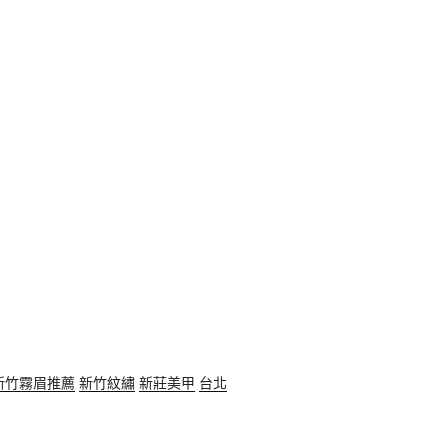
新竹霧眉推薦
新竹紋繡
新莊美甲
台北