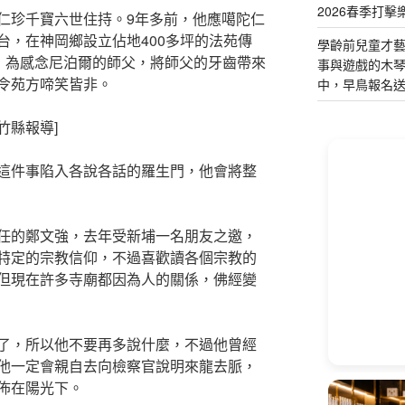
2026春季打擊
仁珍千寶六世住持。9年多前，他應噶陀仁
台，在神岡鄉設立佔地400多坪的法苑傳
學齡前兒童才
)，為感念尼泊爾的師父，將師父的牙齒帶來
事與遊戲的木
令苑方啼笑皆非。
中，早鳥報名
 竹縣報導]
這件事陷入各說各話的羅生門，他會將整
任的鄭文強，去年受新埔一名朋友之邀，
特定的宗教信仰，不過喜歡讀各個宗教的
但現在許多寺廟都因為人的關係，佛經變
了，所以他不要再多說什麼，不過他曾經
他一定會親自去向檢察官說明來龍去脈，
佈在陽光下。