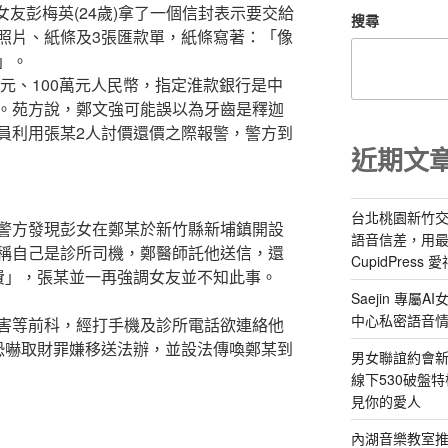
和女友彭梅英(24歲)拿了一個信封表示要交給
搜尋
照片、紙條及3張匯款單，紙條寫著：「像
0」。
萬元、100萬元人民幣，指定淮款銀行是中
。苑方說，鄭文強可能誤以為牙齒是釋迦
員利用張某2人討價還價之際報警，警方到
近期文
台北桃園新竹交
警方發現彭女在鄭某於新竹縣新埔鎮開設
語音信差，用
稱自己是診所司機，鄭醫師託他送信，還
CupidPress
費」，張某並一再強調女友並不知此事。
Saejin 專
中心私密語音
害等前科，經打手機及診所電話欲連絡他
恐嚇取財罪嫌移送法辦，並設法傳喚鄭某到
男女聯誼約會新
線下530破盤
見你的愛人
內湖音樂教室