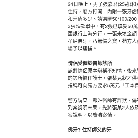
24日晚上，男子張嘉君(25歲)
住持，廟方打開，內附一張牙齒
和牙值多少、請選匯50/100/20
3張匯款單中，有2張已填妥50
國銀行上海分行，一張未填金額
牟尼佛牙，乃無價之寶，苑方人
場予以逮捕。
情侶受僱於醫師診所
該對情侶原本辯稱不知情，後來
的診所擔任護士，張某見狀才供
指稱可向苑方要求5萬元「工本
警方調查，鄭姓醫師有詐欺、傷
到案說明未果，先將張某2人依
案說明，以釐清案情。
佛牙? 住持師父的牙