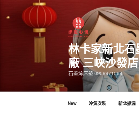
林卡家新北石
廠 三峽沙發
石墨烯床墊 0958971568
New
冷氣安裝
新北抓漏