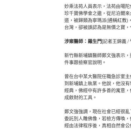
妙乘法苑人員表示，法苑由噶陀
珍千寶佛學會之邀，從尼泊爾來
道，被歸類為寧瑪派(通稱紅教
台灣，卻被誤認為是無價之寶，
涉案醫師：羅生門
[記者王錦義 /
新竹縣新埔鎮醫師鄭文強表示，
件事跟檢察官說明。
曾在台中某大醫院任職急診室主
到新埔鎮上執業。他說，他沒有
經典，佛經中有許多善的寓意，
成斂財的工具。
鄭文強強調，現在社會已經很亂
委託別人雕佛像，若檢方傳喚，
經由法律程序後，真相自然會公