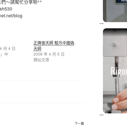
水們～請幫忙分享喲^^
ash530
et.net/blog
正牌張天師 駁斥中國偽
 4 月 4 日
天師
日」中
2008 年 4 月 5 日
類似文章
下一篇