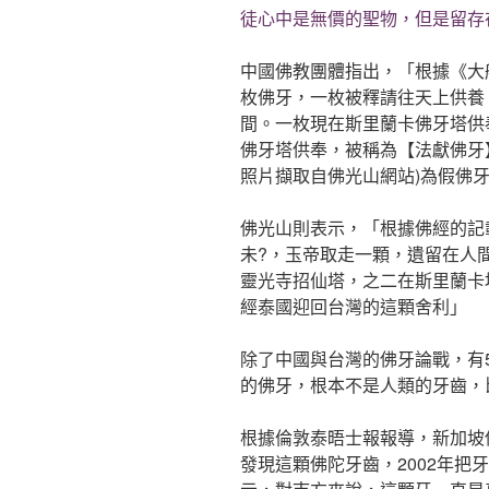
徒心中是無價的聖物，但是留存
中國佛教團體指出，「根據《大
枚佛牙，一枚被釋請往天上供養
間。一枚現在斯里蘭卡佛牙塔供
佛牙塔供奉，被稱為【法獻佛牙】
照片擷取自佛光山網站)為假佛
佛光山則表示，「根據佛經的記
未?，玉帝取走一顆，遺留在人
靈光寺招仙塔，之二在斯里蘭卡
經泰國迎回台灣的這顆舍利」
除了中國與台灣的佛牙論戰，有
的佛牙，根本不是人類的牙齒，
根據倫敦泰晤士報報導，新加坡佛
發現這顆佛陀牙齒，2002年把