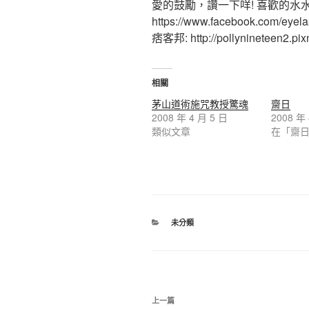
愛的鼓勵，讚一下咩! 喜歡的水
https://www.facebook.com/eyel
痞客邦: http://pollynineteen2.pixn
相關
茅山道術施咒教授驚魂
齋日
2008 年 4 月 5 日
2008 年
類似文章
在「齋
未分類
上一篇