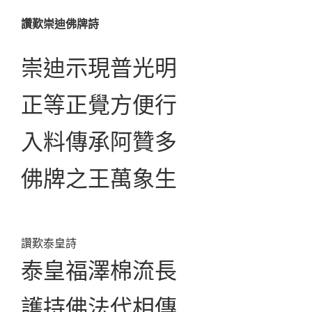
讚歎崇迪佛牌詩
崇迪示現普光明
正等正覺方便行
入料傳承阿贊多
佛牌之王萬象生
讚歎泰皇詩
泰皇福澤棉流長
護持佛法代相傳