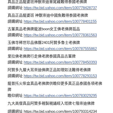
真品正品龍婆班神獸崇迪單尾雞難得泰國老佛牌
請購網址
https://tw.bid.yahoo.com/item/100778428737
真品正品龍婆班 神獸崇迪中國魚難得泰國老佛牌
請購網址
https://tw.bid.yahoo.com/item/100778401155
古董真品老佛牌龍波boon女王佛老佛牌孤品
請購網址
https://tw.bid.yahoo.com/item/100778361563
玉佛寺稀世珍品佛曆2401阿賛多魯士老佛牌
請購網址
https://tw.bid.yahoo.com/item/100787555862
里拉佛老佛牌行走佛老牌泰國真品古董牌
請購網址
https://tw.bid.yahoo.com/item/100778450393
阿贊多九層大耳崇迪佛牌正品如理如法難得老佛牌
請購網址
https://tw.bid.yahoo.com/item/100778293153
龍普托火柴盒真品老佛牌供瞻仰更多真正品泰國各項老佛
牌
瞻仰網址
https://tw.bid.yahoo.com/item/100783029295
九大高僧真品阿贊多親製親誦經入塔牌七階崇迪佛牌
請購網址
https://tw.bid.yahoo.com/item/100793314234