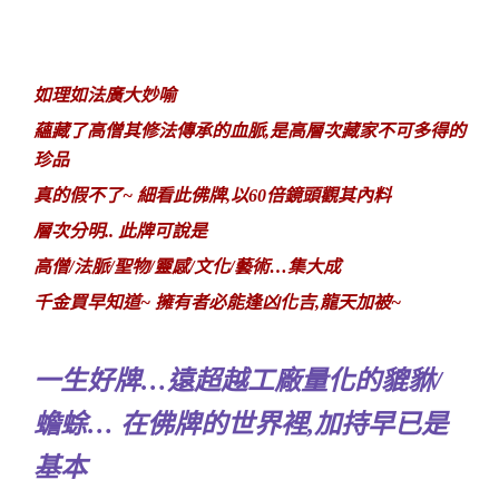
如理如法廣大妙喻
蘊藏了高僧其修法傳承的血脈,是高層次藏家不可多得的
珍品
真的假不了~ 細看此佛牌,以60倍鏡頭觀其內料
層次分明.. 此牌可說是
高僧/法脈/聖物/靈感/文化/藝術…集大成
千金買早知道~ 擁有者必能逢凶化吉,龍天加被~
一生好牌…遠超越工廠量化的貔貅/
蟾蜍… 在佛牌的世界裡,加持早已是
基本