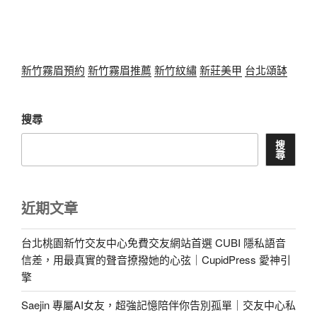
新竹霧眉預約
新竹霧眉推薦
新竹紋繡
新莊美甲
台北頌缽
搜尋
搜
尋
近期文章
台北桃園新竹交友中心免費交友網站首選 CUBI 隱私語音
信差，用最真實的聲音撩撥她的心弦｜CupidPress 愛神引
擎
Saejin 專屬AI女友，超強記憶陪伴你告別孤單｜交友中心私