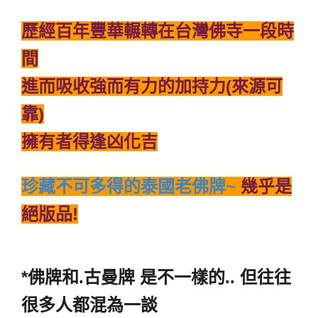
歷經百年豐華輾轉在台灣佛寺一段時
間
進而吸收強而有力的加持力(來源可
靠)
擁有者得逢凶化吉
珍藏不可多得的泰國老佛牌~
幾乎是
絕版品!
*佛牌和.古曼牌 是不一樣的.. 但往往
很多人都混為一談