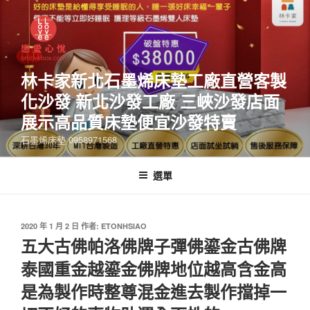
林卡家新北石墨烯床墊工廠直營客製
化沙發 新北沙發工廠 三峽沙發店面
展示高品質床墊便宜沙發特賣
石墨烯床墊 0958971568
選單
2020 年 1 月 2 日
作者:
ETONHSIAO
五大古佛帕洛佛牌子彈佛鎏金古佛牌
泰國重金越鎏金佛牌地位越高含金高
是為製作時整尊混金進去製作擋掉一