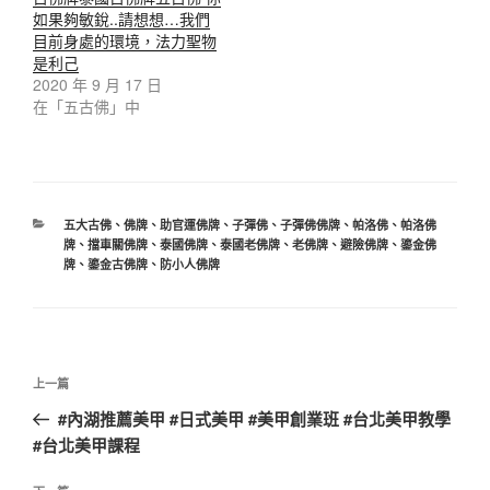
如果夠敏銳..請想想…我們
目前身處的環境，法力聖物
是利己
2020 年 9 月 17 日
在「五古佛」中
五大古佛
、
佛牌
、
助官運佛牌
、
子彈佛
、
子彈佛佛牌
、
帕洛佛
、
帕洛佛
牌
、
擋車關佛牌
、
泰國佛牌
、
泰國老佛牌
、
老佛牌
、
避險佛牌
、
鎏金佛
牌
、
鎏金古佛牌
、
防小人佛牌
上一篇
#內湖推薦美甲 #日式美甲 #美甲創業班 #台北美甲教學
#台北美甲課程