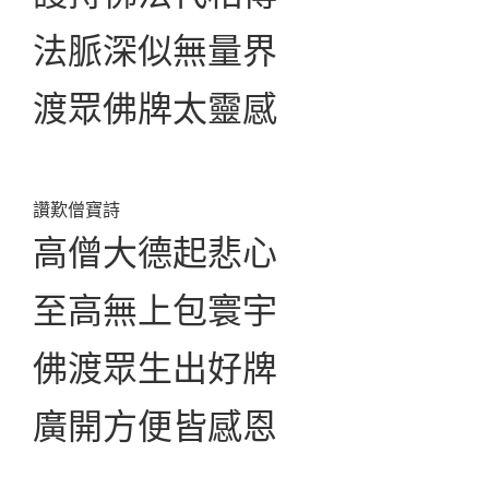
法脈深似無量界
渡眾佛牌太靈感
讚歎僧寶詩
高僧大德起悲心
至高無上包寰宇
佛渡眾生出好牌
廣開方便皆感恩