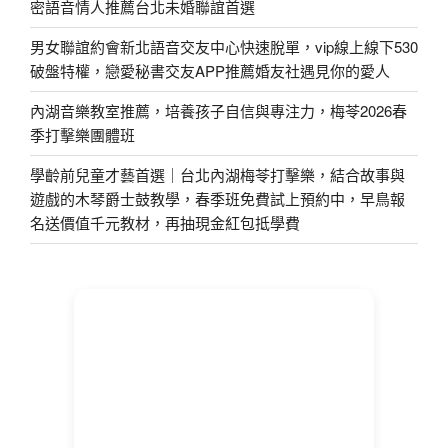
密語音情人推薦台北未婚聯誼首選
男女聯誼約會新北語音交友中心快速脫單，vip線上線下530
破盤特權，戀愛秘書交友APP推薦婚友社遇見你的愛人
內湖音樂教室推薦，培養孩子自信與專注力，梅苓2026春
季打擊樂團體班
學齡前兒童才藝首選｜台北內湖梅苓打擊樂，結合故事與
遊戲的木琴爵士鼓教學，春季班免費試上預約中，早鳥報
名送價值千元教材，再抽現金紅包抵學費