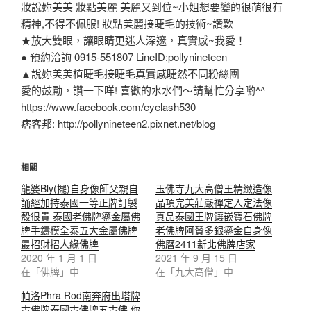
妝說妳美美 妝點美麗 美麗又到位~小姐想要變的很萌很有
精神,不得不佩服! 妝點美麗接睫毛的技術~讚歎
★放大雙眼，讓眼睛更迷人深邃，真實感~我愛！
● 預約洽詢 0915-551807 LineID:pollynineteen
▲說妳美美植睫毛接睫毛真實感睫然不同粉絲團
愛的鼓勵，讚一下咩! 喜歡的水水們～請幫忙分享喲^^
https://www.facebook.com/eyelash530
痞客邦: http://pollynineteen2.pixnet.net/blog
相關
龍婆Bly(擺)自身像師父親自
玉佛寺九大高僧王精緻造像
誦經加持泰國一等正牌訂製
品項完美莊嚴禪定入定法像
殼很貴 泰國老佛牌鎏金屬佛
真品泰國王牌鑲嵌寶石佛牌
牌手鑄模全泰五大金屬佛牌
老佛牌阿賛多銀鎏金自身像
最招財招人緣佛牌
佛曆2411新北佛牌店家
2020 年 1 月 1 日
2021 年 9 月 15 日
在「佛牌」中
在「九大高僧」中
帕洛Phra Rod南奔府出塔牌
古佛牌泰國古佛牌五古佛 你