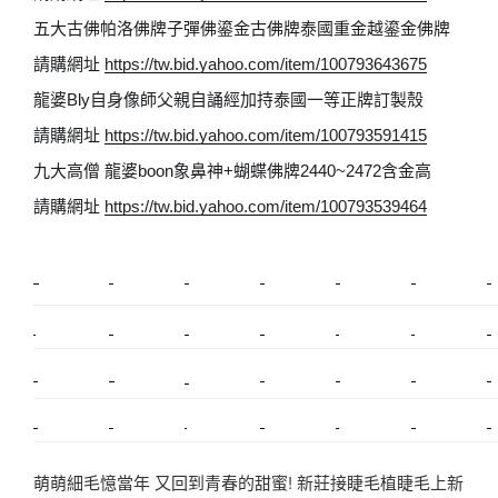
五大古佛帕洛佛牌子彈佛鎏金古佛牌泰國重金越鎏金佛牌
請購網址
https://tw.bid.yahoo.com/item/100793643675
龍婆Bly自身像師父親自誦經加持泰國一等正牌訂製殼
請購網址
https://tw.bid.yahoo.com/item/100793591415
九大高僧 龍婆boon象鼻神+蝴蝶佛牌2440~2472含金高
請購網址
https://tw.bid.yahoo.com/item/100793539464
新莊植睫毛
美睫教學
塑膠鋼模
室內裝潢
美睫課程
搬家價錢
室內設計
搬家
桃園搬家
台北飄眉
新北搬家
搬家費
搬廠房
搬家全省
搬家估價
新莊接睫毛
推薦搬家
美甲教學
鋼琴搬運
基隆搬家
桃園除毛
中和搬家
推薦搬家
裝潢
平價搬家
SEO
搬家費用
射出模具
萌萌細毛憶當年 又回到青春的甜蜜! 新莊接睫毛植睫毛上新