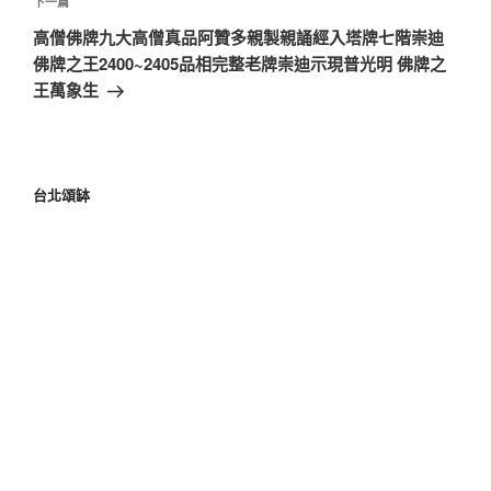
下一篇
高僧佛牌九大高僧真品阿贊多親製親誦經入塔牌七階崇迪
佛牌之王2400~2405品相完整老牌崇迪示現普光明 佛牌之
王萬象生
台北頌缽