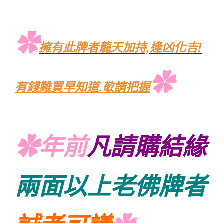
✿
擁有此牌者龍天加持,逢凶化吉!
✿
有錢難買早知道.敬請把握
✿年前
凡請購結緣
兩面以上老佛牌者