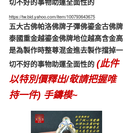
切不好的事物助運全面性的
https://tw.bid.yahoo.com/item/100793643675
五大古佛帕洛佛牌子彈佛鎏金古佛牌
泰國重金越鎏金佛牌地位越高含金高
是為製作時整尊混金進去製作擋掉一
(此件
切不好的事物助運全面性的
以特別價釋出/敬請把握唯
持一件) 手鑄模~