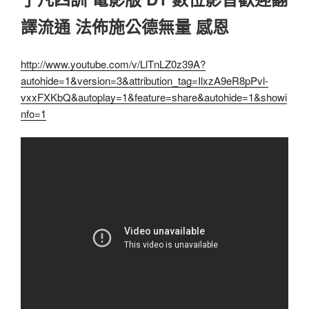
譯流通 法佈施公德無量 感恩
http://www.youtube.com/v/LlTnLZ0z39A?
autohide=1&version=3&attribution_tag=IlxzA9eR8pPvl-
vxxFXKbQ&autoplay=1&feature=share&autohide=1&showi
nfo=1