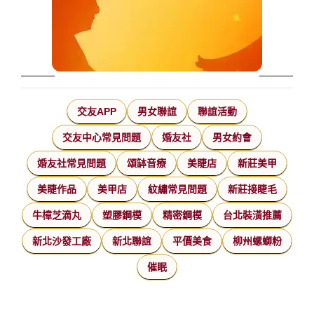
交友APP
男女聯誼
聯誼活動
交友中心常見問題
婚友社
男女約會
婚友社常見問題
頌缽音療
美睫店
新莊美甲
美睫作品
美甲店
紋繡常見問題
新莊接睫毛
牛樟芝滴丸
塑膠鋼模
精密鋼模
台北裝潢推薦
新北沙發工廠
新北聯誼
平價美食
柳州螺螄粉
催眠