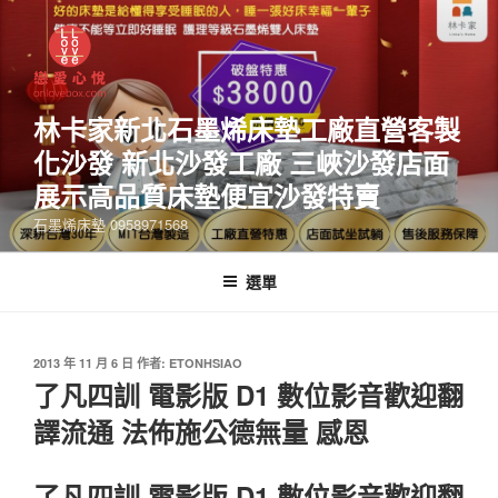
林卡家新北石墨烯床墊工廠直營客製
化沙發 新北沙發工廠 三峽沙發店面
展示高品質床墊便宜沙發特賣
石墨烯床墊 0958971568
選單
2013 年 11 月 6 日
作者:
ETONHSIAO
了凡四訓 電影版 D1 數位影音歡迎翻
譯流通 法佈施公德無量 感恩
了凡四訓 電影版 D1 數位影音歡迎翻