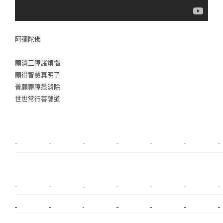
阿彌陀佛
願消三障諸煩惱
願得智慧真明了
普願罪障悉消除
世世常行菩薩道
新莊植睫毛
美睫教學
塑膠鋼模
室內裝潢
美睫課程
搬家價錢
室內設計
搬家
桃園搬家
台北飄眉
新北搬家
搬家費
搬廠房
搬家全省
搬家估價
新莊接睫毛
推薦搬家
美甲教學
鋼琴搬運
基隆搬家
桃園除毛
中和搬家
推薦搬家
裝潢
平價搬家
SEO
搬家費用
射出模具