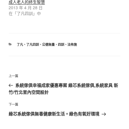
成人老人的終生智慧
2013 年 4 月 28 日
在「了凡四訓」中
了凡
、
了凡四訓
、
公德無量
、
四訓
、
法佈施
上一篇
系統傢俱幸福成家優惠專案 綠芯系統傢俱,系統家具 新
竹/竹北室內空間設計
下一篇
綠芯系統傢俱無毒健康新生活。綠色有氧好環境