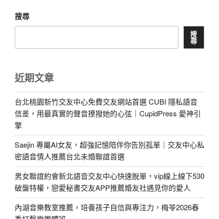
搜尋
搜
尋
近期文章
台北桃園新竹交友中心免費交友網站首選 CUBI 隱私語音
信差，用最真實的聲音撩撥她的心弦｜CupidPress 愛神引
擎
Saejin 專屬AI女友，超強記憶陪伴你告別孤單｜交友中心私
密語音情人推薦台北未婚聯誼首選
男女聯誼約會新北語音交友中心快速脫單，vip線上線下530
破盤特權，戀愛秘書交友APP推薦婚友社遇見你的愛人
內湖音樂教室推薦，培養孩子自信與專注力，梅苓2026春
季打擊樂團體班