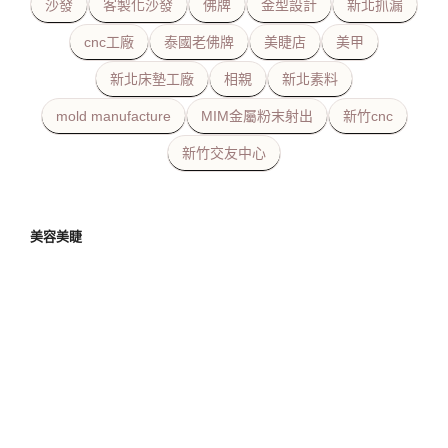
沙發
客製化沙發
佛牌
金型設計
新北抓漏
cnc工廠
泰國老佛牌
美睫店
美甲
新北床墊工廠
相親
新北素料
mold manufacture
MIM金屬粉末射出
新竹cnc
新竹交友中心
美容美睫