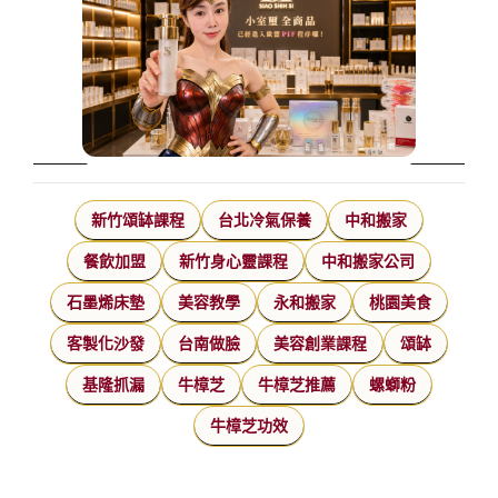
新竹頌缽課程
台北冷氣保養
中和搬家
餐飲加盟
新竹身心靈課程
中和搬家公司
石墨烯床墊
美容教學
永和搬家
桃園美食
客製化沙發
台南做臉
美容創業課程
頌缽
基隆抓漏
牛樟芝
牛樟芝推薦
螺螄粉
牛樟芝功效